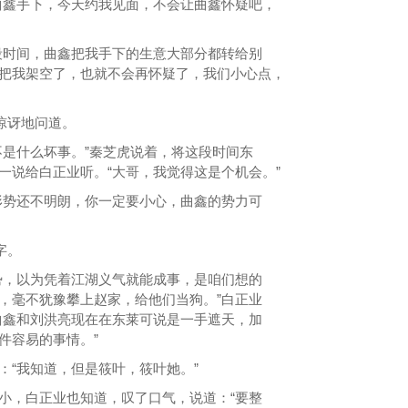
鑫手下，今天约我见面，不会让曲鑫怀疑吧，
时间，曲鑫把我手下的生意大部分都转给别
把我架空了，也就不会再怀疑了，我们小心点，
惊讶地问道。
是什么坏事。”秦芝虎说着，将这段时间东
一说给白正业听。“大哥，我觉得这是个机会。”
势还不明朗，你一定要小心，曲鑫的势力可
字。
，以为凭着江湖义气就能成事，是咱们想的
，毫不犹豫攀上赵家，给他们当狗。”白正业
曲鑫和刘洪亮现在在东莱可说是一手遮天，加
件容易的事情。”
“我知道，但是筱叶，筱叶她。”
，白正业也知道，叹了口气，说道：“要整