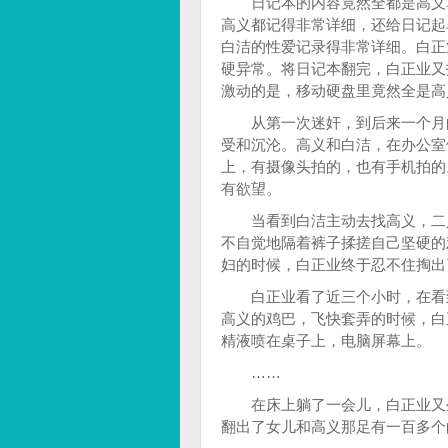
日记本的内容竟然全都是高义算
高义都记得非常详细，还给日记起
白洁的性爱记录得非常详细。白正
硬异常。将日记本翻完，白正业又
激动的是，移动硬盘里竟然全是高
从第一次迷奸，到后来一个月的
受和沉沦。高义和白洁，在办公室
上，有摄像头拍的，也有手机拍的
有欲望。
当看到白洁主动去找高义，二人
不自觉地隔着裤子揉搓自己坚硬的
妇的时候，白正业终于忍不住掏出
白正业看了近三个小时，在看到
高义的鸡巴，飞快套弄的时候，白
精液喷在桌子上，电脑屏幕上。
……
在床上躺了一会儿，白正业又坐
翻出了女儿和高义那足有一百多个