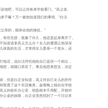
谅他吧，可以让你爸来学校看门。”高义道。
来干嘛？万一被他知道我们的事情。”白洁
父亲的，能体会他的难处。”
有些无措，犹豫了许久，他还是起身离开了。
不知道该拿高义怎么办？女儿的遭遇让他深深
儿体面的生活，才害得女儿委身一个老头，还
电话，说白洁拜托他给自己提供一个岗位，
细想，就随口答应了。事后他思来想去，决定
，但是白正业知道，高义对自己女儿的所作
却恨透了这个衣冠禽兽。趁着晚上独自在学校
高义的校长办公室，钥匙根本不用配，开锁对
办公桌的抽屉，白正业竟然找到了一个日记本