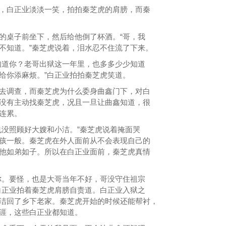
白正业淡淡一笑，拍拍秦芝虎的肩膀，而秦
桌子前坐下，然后给他倒了杯酒。“哥，我
不知道。”秦芝虎说着，泪水忍不住流了下来。
道你？老哥出狱这一年里，也多多少少知道
给你添麻烦。”白正业拍拍秦芝虎笑道。
调查，而秦芝虎为什么委身曲鑫门下，对白
没有主动找秦芝虎，况且一旦让曲鑫知道，很
连累。
没照顾好大嫂和小洁。”秦芝虎说着掩面哭
孩一般。秦芝虎在外人面前从不会表现自己的
他如弟如子。所以在白正业面前，秦芝虎真情
。要怪，也是大哥当年不好，哥没守住祖宗
白正业拍着秦芝虎肩膀自责道。白正业入狱之
洁回了乡下老家。秦芝虎开始的时候还能帮衬，
涯，这些白正业都知道。