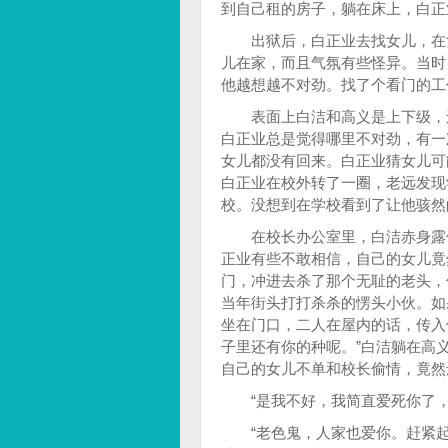
到自己租的房子，躺在床上，白正
出狱后，白正业去找女儿，在女
儿在家，而且气氛有些怪异。当时
他越想越不对劲。找了个看门的工
表面上白洁和高义是上下级，还
白正业总是觉得哪里不对劲，有一
女儿都没有回来。白正业猜女儿可
白正业在校外转了一圈，老远发现
校。没想到在学校看到了让他骇然
在校长办公室里，白洁赤身露体
正业有些不敢相信，自己的女儿竟
门，冲进去杀了那个无耻的老头，
当年街头打打杀杀的愣头小伙。如
坐在门口，二人在屋内的话，传入
子里还有你的种呢。”白洁躺在高
自己的女儿不单和校长偷情，竟然
“是我不好，我简直爱死你了，
“老色鬼，人家也爱你。赶紧起