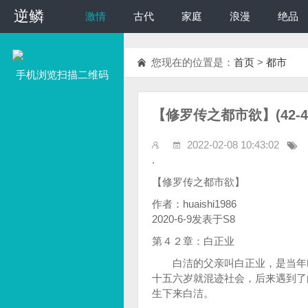
逆鳞
逆鳞
激情
古代
家庭
浪漫
绝品
您现在的位置是：
首页
>
都市
手机浏览扫描二维码
【修罗传之都市欲】(42-43)
2022-02-08 10:43:02
.
【修罗传之都市欲】
作者：huaishi1986
2020-6-9发表于S8
第４２章：白正业
白洁的父亲叫白正业，是当年叱
十五六岁就混迹社会，后来遇到了
生下来白洁。