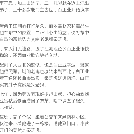
牢靠，加上出道早。二十几岁就在道上混出
弟子。三十多岁老门主去世，白正业开始执掌
倦了江湖的打打杀杀。而依靠赵家和毒品生
他在帮中的位置，白正业心生退意，便将帮中
自己的亲信势力交给老鬼和秦芝虎。
有入门无退路。没了江湖地位的白正业很快
糊涂，还因商业欺诈锒铛入狱。
到了大西北的监狱。也是白正业幸运，监狱
他很照顾。期间老鬼也辗转来到西北，白正业
着了道还被曲鑫出卖，秦芝虎远逃南洋。白正
实的胖子竟然是头恶狼。
年，因为劳改表现好提起出狱。担心曲鑫找
业出狱后偷偷潜回了东莱。暗中调查了很久，
儿相认。
班，告了个假，坐着公交车来到南林小区。
伙过来带着他进了一栋楼。送他到门口，小伙
开门的竟然是秦芝虎。