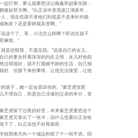
一起打倒，要么就要想法让曲鑫和赵家生隙，
都难如登天啊。”白正业毕竟混迹江湖多年，
个人，现在也摸不准他们到底是不是来针对曲
成炮灰？还是要静观其变啊。”
说这个了。哥，小洁怎么样啊？听说生孩子
惹麻烦。”
就是还恨我，不愿见我。”说道自己的女儿，
自己的妻女怀着深深的内疚之情，女儿对他怨
然过得很好，就不打搅她平静的生活，自己独
就好。但接下来的事情，让他无法接受，让他
的孩子，她一定会原谅你的。”秦芝虎安慰
儿不理自己，而是自己没做到父亲的本分，害
芝虎留下过夜的好意，本来秦芝虎要把这个
秦芝虎又拿出了一张卡，说什么也要白正业收
跪下了，白正业也不好再推辞。
校西南方向一个城边村租了个一间平房。回