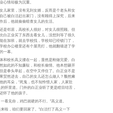
业心情却极为沉重。
儿家里，没有见到女婿，反而是个老头和女
自己被白洁赶出家门，没有顾得上深究，后来
作后，他就偷偷暗查女儿的生活。
是邻居，高校长人很好，对女儿很照顾。但
次白正业买了东西去看女儿，没想到等了很久
能在加班，就去学校找，学校却已经锁门了，
学校办公楼里还有个屋亮灯，他就翻墙进了学
的一幕。
和校长高义搂在一起，显然是刚做完爱。白
然如此的不知廉耻，和校长偷情。他本想砸开
但是拳头举起，在空中又停住了。白正业不是
果贸然进去，自己的女儿还怎么做人？颓然瘫
他的耳朵，“死鬼，也不知怜惜人家，人家肚
义的怀里道。门外的白正业听了更是瞠目结舌，
还怀了他的孩子。
一看见你，鸡巴就硬的不行。”高义道。
来啦，咱们要回家了。”白洁打了高义一下