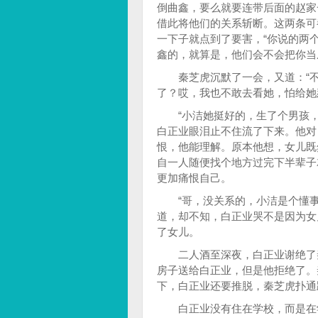
倒曲鑫，要么就要连带后面的赵家
借此将他们的关系斩断。这两条可
一下子就点到了要害，“你说的两
鑫的，就算是，他们会不会把你当
秦芝虎沉默了一会，又道：“不
了？哎，我也不敢去看她，怕给她
“小洁她挺好的，生了个男孩，
白正业眼泪止不住流了下来。他对
恨，他能理解。原本他想，女儿既
自一人随便找个地方过完下半辈子
更加痛恨自己。
“哥，没关系的，小洁是个懂事
道，却不知，白正业哭不是因为女
了女儿。
二人酒至深夜，白正业谢绝了秦
房子送给白正业，但是他拒绝了。
下，白正业还要推脱，秦芝虎扑通
白正业没有住在学校，而是在学