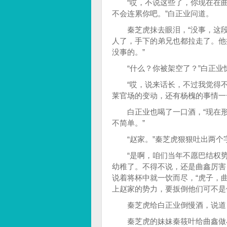
“哎，不说这些了，你现在在曲
不会连累你吧。”白正业问道。
秦芝虎抹去眼泪，“没事，这段
人了，手下的弟兄也都拉走了。他
没事的。”
“什么？你被架空了？”白正业
“哎，说来话长，不过我觉得不
莱官场的变动，还有杨槐的事情一
白正业也喝了一口酒，“现在形
不简单。”
“赵家。”秦芝虎狠狠吐出两个
“是啊，咱们当年不愿巴结权势
幼稚了。不得不说，还是曲鑫厉害
说着将杯中就一饮而尽，“虎子，
上赵家的势力，要扳倒他们可不是
秦芝虎给白正业倒慢酒，说道：
秦芝虎的妹妹秦筱叶给曲鑫做小