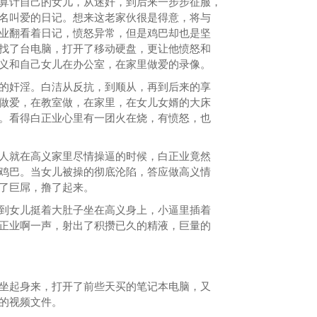
计自己的女儿，从迷奸，到后来一步步征服，
名叫爱的日记。想来这老家伙很是得意，将与
业翻看着日记，愤怒异常，但是鸡巴却也是坚
找了台电脑，打开了移动硬盘，更让他愤怒和
义和自己女儿在办公室，在家里做爱的录像。
奸淫。白洁从反抗，到顺从，再到后来的享
做爱，在教室做，在家里，在女儿女婿的大床
。看得白正业心里有一团火在烧，有愤怒，也
就在高义家里尽情操逼的时候，白正业竟然
鸡巴。当女儿被操的彻底沦陷，答应做高义情
了巨屌，撸了起来。
女儿挺着大肚子坐在高义身上，小逼里插着
正业啊一声，射出了积攒已久的精液，巨量的
起身来，打开了前些天买的笔记本电脑，又
的视频文件。