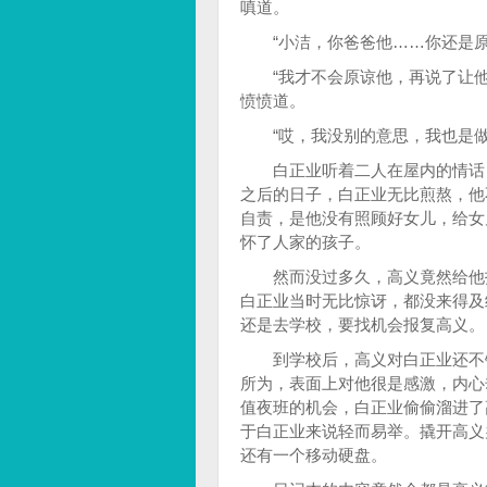
嗔道。
“小洁，你爸爸他……你还是原
“我才不会原谅他，再说了让他
愤愤道。
“哎，我没别的意思，我也是做
白正业听着二人在屋内的情话，
之后的日子，白正业无比煎熬，他
自责，是他没有照顾好女儿，给女
怀了人家的孩子。
然而没过多久，高义竟然给他打
白正业当时无比惊讶，都没来得及
还是去学校，要找机会报复高义。
到学校后，高义对白正业还不错
所为，表面上对他很是感激，内心
值夜班的机会，白正业偷偷溜进了
于白正业来说轻而易举。撬开高义
还有一个移动硬盘。