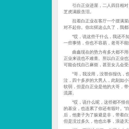
引白正业进屋，二人四目相对，
芝虎满眼含泪。
拉着白正业在客厅一个摆满菜的
对不起你。你出狱这么久了，我都
“哎，说这些干什么，我还不知
一些事情，你也不容易，老哥不能
曲鑫现在的势力有多大都不用去
正业来说也不难查。所以白正业也
可能会找自己麻烦，甚至女儿会受
“哥，我没用，没替你报仇，也
泣，四十多岁的大男人，此刻如小
软弱，但是白正业是他的大哥，带
流露。
“哎，说什么呢，这些都不怪你
的基业，也连累了你还有筱叶。”
后，他妻子为了躲避是非，带着白
但是没过多久，他也出事，浪迹天