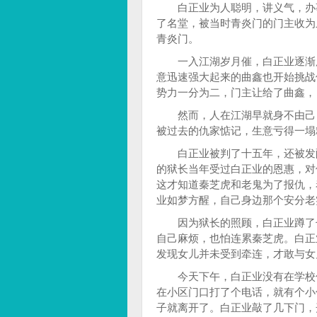
白正业为人聪明，讲义气，办事
了名堂，被当时青炎门的门主收为
青炎门。
一入江湖岁月催，白正业逐渐厌
意迅速强大起来的曲鑫也开始挑战
势力一分为二，门主让给了曲鑫，
然而，人在江湖早就身不由己，
被过去的仇家惦记，生意亏得一塌
白正业被判了十五年，还被发配
的狱长当年受过白正业的恩惠，对
这才知道秦芝虎和老鬼为了报仇，
业如梦方醒，自己身边那个安分老
因为狱长的照顾，白正业蹲了七
自己麻烦，也怕连累秦芝虎。白正
发现女儿并未受到牵连，才敢与女
今天下午，白正业没有在学校值
在小区门口打了个电话，就有个小
子就离开了。白正业敲了几下门，