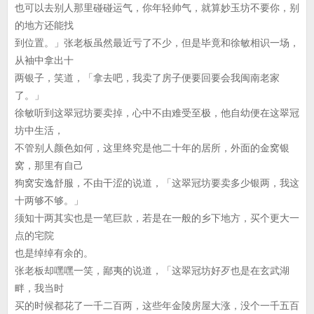
也可以去别人那里碰碰运气，你年轻帅气，就算妙玉坊不要你，别
的地方还能找
到位置。」张老板虽然最近亏了不少，但是毕竟和徐敏相识一场，
从袖中拿出十
两银子，笑道，「拿去吧，我卖了房子便要回要会我闽南老家
了。」
徐敏听到这翠冠坊要卖掉，心中不由难受至极，他自幼便在这翠冠
坊中生活，
不管别人颜色如何，这里终究是他二十年的居所，外面的金窝银
窝，那里有自己
狗窝安逸舒服，不由干涩的说道，「这翠冠坊要卖多少银两，我这
十两够不够。」
须知十两其实也是一笔巨款，若是在一般的乡下地方，买个更大一
点的宅院
也是绰绰有余的。
张老板却嘿嘿一笑，鄙夷的说道，「这翠冠坊好歹也是在玄武湖
畔，我当时
买的时候都花了一千二百两，这些年金陵房屋大涨，没个一千五百