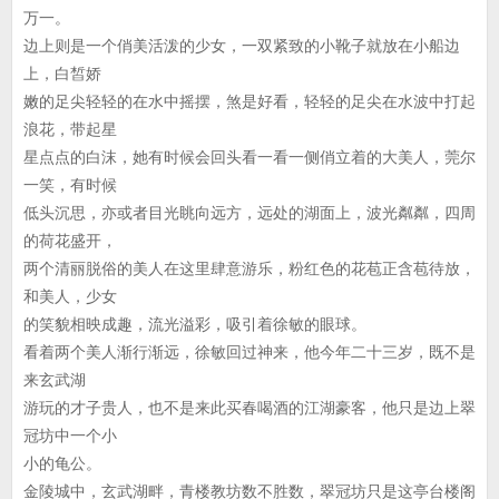
万一。
边上则是一个俏美活泼的少女，一双紧致的小靴子就放在小船边
上，白皙娇
嫩的足尖轻轻的在水中摇摆，煞是好看，轻轻的足尖在水波中打起
浪花，带起星
星点点的白沫，她有时候会回头看一看一侧俏立着的大美人，莞尔
一笑，有时候
低头沉思，亦或者目光眺向远方，远处的湖面上，波光粼粼，四周
的荷花盛开，
两个清丽脱俗的美人在这里肆意游乐，粉红色的花苞正含苞待放，
和美人，少女
的笑貌相映成趣，流光溢彩，吸引着徐敏的眼球。
看着两个美人渐行渐远，徐敏回过神来，他今年二十三岁，既不是
来玄武湖
游玩的才子贵人，也不是来此买春喝酒的江湖豪客，他只是边上翠
冠坊中一个小
小的龟公。
金陵城中，玄武湖畔，青楼教坊数不胜数，翠冠坊只是这亭台楼阁