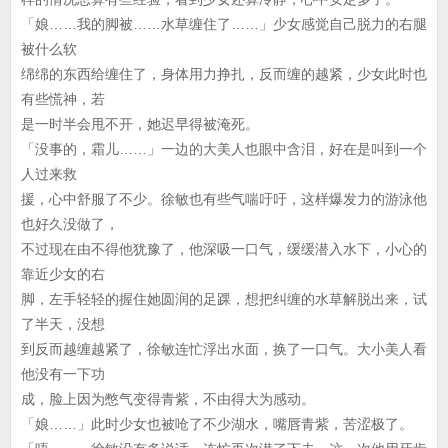
「娘……我的脚被……水草缠住了……」少女感觉自己脱力的右腿
被什么软
绵绵的东西给缠住了，身体用力挣扎，反而缠的越紧，少女此时也
有些慌神，若
是一时半会甩不开，她迟早得被淹死。
「没事的，霜儿……」一边的大美人也眼中含泪，好在是叫到一个
人过来救
援，心中舒服了不少。徐敏也有些气喘吁吁，这样爆发力的游泳他
也好久没做了，
不过现在由不得他犹豫了，他深吸一口气，缓缓潜入水下，小心的
靠近少女的右
脚，左手轻轻的握住她圆润的足踝，想把纠缠的水草解脱出来，试
了半天，没想
到反而越缠越紧了，徐敏连忙浮出水面，换了一口气。大小美人看
他没有一下功
成，脸上因为憋气变得青紫，不由得大为感动。
「娘……」此时少女也被呛了不少湖水，嘴唇青紫，苦涩极了。