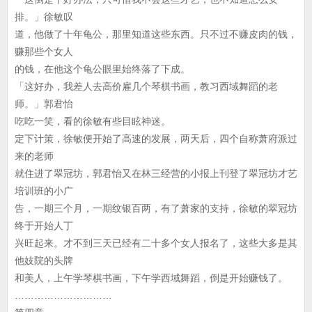
排。」徐敏叹
道，他做了十年龟公，那里知道这些东西。只不过不赚皮肉的钱，
赚那些个女人
的钱，在他这个龟公眼里始终落了下成。
「这好办，我差人去高价雇几个琴棋书画，教习西域舞蹈的老
师。」郭君怡
吃吃一笑，看的徐敏有些目眩神迷。
定下计策，徐敏便开始了高速的发展，两天后，四个自称萧府派过
来的老师
就住进了翠冠坊，郭君怡又在林三经营的小报上刊登了翠冠坊才艺
培训班的小广
告，一期三个月，一期纹银百两，有了萧家的支持，徐敏的翠冠坊
终于开始人丁
兴旺起来。才不到三天已经有二十多个女人报名了，这些大多是其
他妓院的头牌
和美人，上午学琴棋书画，下午学西域舞蹈，倒是开始赚钱了。
…………………………