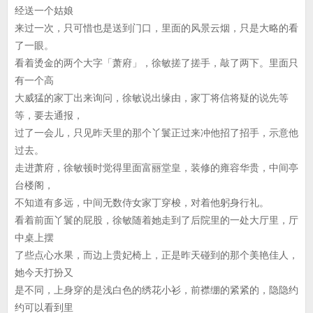
经送一个姑娘
来过一次，只可惜也是送到门口，里面的风景云烟，只是大略的看
了一眼。
看着烫金的两个大字「萧府」，徐敏搓了搓手，敲了两下。里面只
有一个高
大威猛的家丁出来询问，徐敏说出缘由，家丁将信将疑的说先等
等，要去通报，
过了一会儿，只见昨天里的那个丫鬟正过来冲他招了招手，示意他
过去。
走进萧府，徐敏顿时觉得里面富丽堂皇，装修的雍容华贵，中间亭
台楼阁，
不知道有多远，中间无数侍女家丁穿梭，对着他躬身行礼。
看着前面丫鬟的屁股，徐敏随着她走到了后院里的一处大厅里，厅
中桌上摆
了些点心水果，而边上贵妃椅上，正是昨天碰到的那个美艳佳人，
她今天打扮又
是不同，上身穿的是浅白色的绣花小衫，前襟绷的紧紧的，隐隐约
约可以看到里