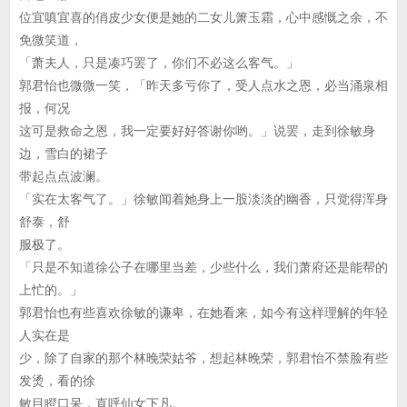
位宜嗔宜喜的俏皮少女便是她的二女儿箫玉霜，心中感慨之余，不
免微笑道，
「萧夫人，只是凑巧罢了，你们不必这么客气。」
郭君怡也微微一笑，「昨天多亏你了，受人点水之恩，必当涌泉相
报，何况
这可是救命之恩，我一定要好好答谢你哟。」说罢，走到徐敏身
边，雪白的裙子
带起点点波澜。
「实在太客气了。」徐敏闻着她身上一股淡淡的幽香，只觉得浑身
舒泰，舒
服极了。
「只是不知道徐公子在哪里当差，少些什么，我们萧府还是能帮的
上忙的。」
郭君怡也有些喜欢徐敏的谦卑，在她看来，如今有这样理解的年轻
人实在是
少，除了自家的那个林晚荣姑爷，想起林晚荣，郭君怡不禁脸有些
发烫，看的徐
敏目瞪口呆，直呼仙女下凡。