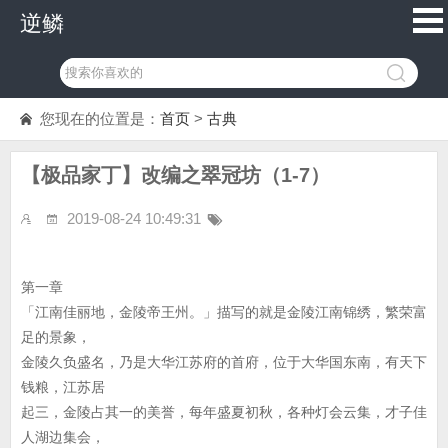
逆鳞
您现在的位置是：
首页
>
古典
【极品家丁】改编之翠冠坊（1-7）
2019-08-24 10:49:31
第一章
「江南佳丽地，金陵帝王州。」描写的就是金陵江南锦绣，繁荣富
足的景象，
金陵久负盛名，乃是大华江苏府的首府，位于大华国东南，有天下
钱粮，江苏居
起三，金陵占其一的美誉，每年盛夏初秋，各种灯会云集，才子佳
人湖边集会，