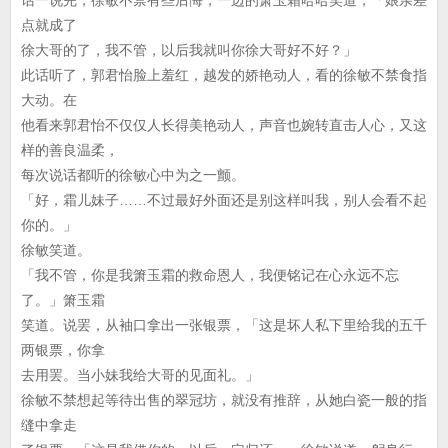
话一说完，徐敏不禁有些后悔，一边的箫玉霜哈哈笑道，「娘亲差
点就成了
徐大哥的了，我不管，以后我就叫你徐大哥好不好？」
此话听了，郭君怡脸上羞红，越发的娇艳动人，看的徐敏不禁食指
大动。在
他看来郭君怡不仅仅人长得美艳动人，声音也婉转直击人心，又这
样的善良温柔，
每次说话都听的徐敏心中为之一颤。
「好，霜儿妹子……不过最好外面还是别这样叫我，别人会看不起
你的。」
徐敏笑道。
「我不管，你是我箫玉霜的救命恩人，我便铭记在心永远不忘
了。」箫玉霜
笑道。说罢，从袖口拿出一张银票，「这是坏人私下里给我的五千
两银票，你拿
去用罢。当小妹我给大哥的见面礼。」
徐敏不禁想起等待出售的翠冠坊，就没有推辞，从她白瓷一般的指
缝中拿走