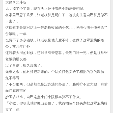
大佬李北斗听
见，揍了个半死，现在头上还挂着两个狗皮膏药呢。
在家里寻思了几天，张老板算是明白了，这皮肉生意自己算是做不
下去了，
这徐敏本是翠冠坊上一任老板收留的小乞儿，见他心明手快便给了
份饭吃，一年
也费不了多少银钱，张老板见他态度不错，变做了这翠冠坊的龟
公，前几年门外
还通着大街的时候，还时常有些恩客，最近门路一死，便是往常张
老板的朋友都
没了音信，很久没来了。
无奈之余，他只好把新来的几个姑娘打包卖给了相熟的别的教坊，
免不得亏
了不少银两，但是却也是没办法的办法了。胳膊拧不过大腿，和前
面门庭若市的
妙玉坊相比，自己这点小门小院根本算不了什么。
「小敏，你明儿就得搬出去住了，我得物色个好买家把这翠冠坊给
卖了，你