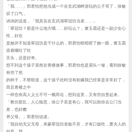
「我……」郭君怡把他当成一个在玄武湖畔游玩的公子哥了，徐敏
叹了口气，
讷讷的说道，「我其实在玄武湖翠冠坊当差……」
「翠冠坊？那是什么地方哦……好玩么？」箫玉霜还是一副少女心
性，好在
是她并不知道翠冠坊是干什么的，郭君怡暗暗瞪了她一眼，箫玉霜
捂着嘴吐了吐
舌头，还是好奇。
想不到这个孩子居然在青楼做事，郭君怡也是眉头一皱，看到徐敏
有些了然
的样子，不禁暗道，这个孩子此时没有欺瞒我已经算是非常好了，
而且青楼之中
一样也有高人义士不可一概而论，想到这里，又有些自责起来。
「教坊脏乱，人心险恶，徐公子若是有心，我可以助你去公门当
差，也好赡
养父母。」郭君怡说道。
「我自幼无父无母，承蒙翠冠坊老板不弃，才有口饭吃，萧夫人的
好意，我