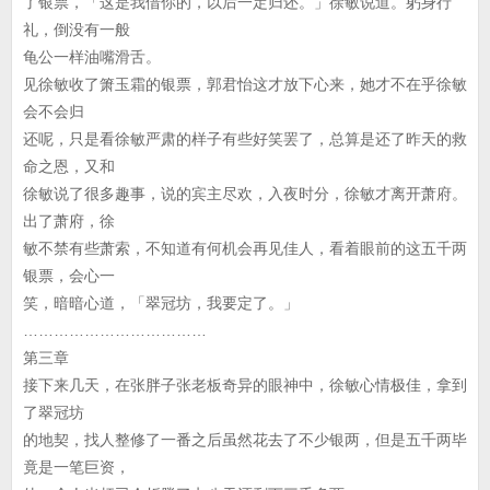
了银票，「这是我借你的，以后一定归还。」徐敏说道。躬身行
礼，倒没有一般
龟公一样油嘴滑舌。
见徐敏收了箫玉霜的银票，郭君怡这才放下心来，她才不在乎徐敏
会不会归
还呢，只是看徐敏严肃的样子有些好笑罢了，总算是还了昨天的救
命之恩，又和
徐敏说了很多趣事，说的宾主尽欢，入夜时分，徐敏才离开萧府。
出了萧府，徐
敏不禁有些萧索，不知道有何机会再见佳人，看着眼前的这五千两
银票，会心一
笑，暗暗心道，「翠冠坊，我要定了。」
………………………………
第三章
接下来几天，在张胖子张老板奇异的眼神中，徐敏心情极佳，拿到
了翠冠坊
的地契，找人整修了一番之后虽然花去了不少银两，但是五千两毕
竟是一笔巨资，