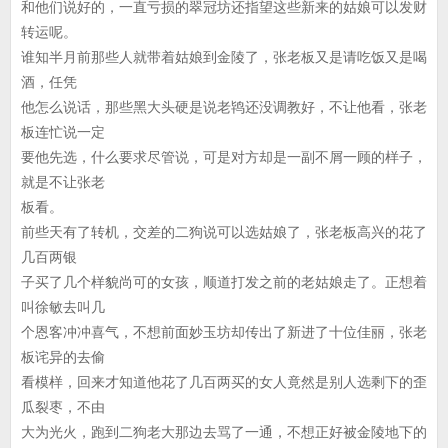
和他们说好的，一直亏损的翠冠坊还指望这些新来的姑娘可以发财
转运呢。
谁知半月前那些人就带着姑娘到金陵了，张老板又是请吃饭又是喝
酒，任凭
他怎么说话，那些黑大头硬是说老鸨还没调教好，不让他看，张老
板连忙说一定
要他先选，什么要求尽管说，可是对方却是一副不屑一顾的样子，
就是不让张老
板看。
前些天有了转机，交差的二狗说可以选姑娘了，张老板高兴的花了
几百两银
子买了几个样貌尚可的女孩，顺道打发之前的老姑娘走了。正想着
叫徐敏去叫几
个恩客冲冲喜气，不想前面妙玉坊却传出了新进了十位佳丽，张老
板诧异的去偷
看模样，回来才知道他花了几百两买的女人竟然是别人选剩下的歪
瓜裂枣，不由
大为光火，跑到二狗老大那边去骂了一通，不想正好被金陵地下的