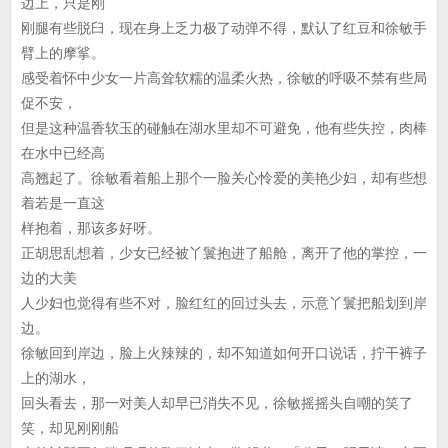
边上，只是刚
刚腿有些脱臼，现在身上乏力极了动弹不得，默认了红豆和徐敏手
臂上的摩挲。
感受着怀中少女一片高耸软糯的温柔火热，徐敏的呼吸不禁有些局
促不安，
但是这种温香软玉的碰触在湖水里却不可避免，他有些失控，肉棒
在水中已经高
高翘起了。徐敏看着船上那个一脸关心怜爱的美艳少妇，却有些想
着若是一直这
样抱着，那该多好呀。
正胡思乱想着，少女已经被丫鬟抱进了船舱，离开了他的掌控，一
边的大美
人少妇也觉得有些不对，脸红红的回过头去，示意丫鬟把船划到岸
边。
徐敏回到岸边，脸上火辣辣的，却不知道如何开口说话，拧干裤子
上的湖水，
回头看去，那一对美人却早已消失不见，徐敏摇摇头自嘲的笑了
笑，却见刚刚船