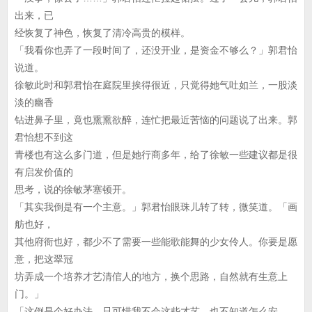
出来，已
经恢复了神色，恢复了清冷高贵的模样。
「我看你也弄了一段时间了，还没开业，是资金不够么？」郭君怡
说道。
徐敏此时和郭君怡在庭院里挨得很近，只觉得她气吐如兰，一股淡
淡的幽香
钻进鼻子里，竟也熏熏欲醉，连忙把最近苦恼的问题说了出来。郭
君怡想不到这
青楼也有这么多门道，但是她行商多年，给了徐敏一些建议都是很
有启发价值的
思考，说的徐敏茅塞顿开。
「其实我倒是有一个主意。」郭君怡眼珠儿转了转，微笑道。「画
舫也好，
其他府衙也好，都少不了需要一些能歌能舞的少女伶人。你要是愿
意，把这翠冠
坊弄成一个培养才艺清倌人的地方，换个思路，自然就有生意上
门。」
「这倒是个好办法，只可惜我不会这些才艺，也不知道怎么安