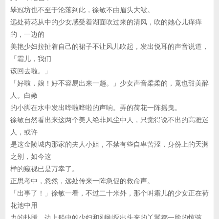
翠冠坊也不至于沦落到此，徐敏不由眉头大皱。
远处荷花从中的少女感受着湖面吹过来的清风，吹的她心儿痒痒
的，一边的
美艳少妇拉扯着自己的裙子不让风儿吹起，发出悦耳的声音说道，
「霜儿，我们
该回去啦。」
「好啦，娘！好不容易出来一趟。」少女声音柔柔的，竟也甜美醉
人。白嫩
的小脚在水中发出哗啦哗啦的声响。弄的荷花一阵摇曳。
徐敏自然看出来这两个美人绝非风尘中人，只觉得说不出的高雅迷
人，或许
是这金陵城内那家的夫人小姐，不禁有些自卑苦涩，身份上的天渊
之别，如今这
样的窥视已是万幸了。
正思考中，忽然，远处传来一阵急促的救命声。
「出事了！」徐敏一看，不过二十米外，那个叫霜儿的少女正在荷
花池中用
力的扑腾，边上船中的少妇和刚刚探出头来的丫鬟都一脸的惊骇。