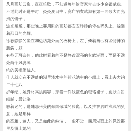
风月画舫云集，夜夜笙歌，不知道每年给官家带去多少金银赋税。
不过此时正是午时，炎炎夏日中，宽广的玄武湖有如一面硕大而光
滑的镜子，
波光粼粼，那些晚上要用到的画舫都安安静静的停在码头上。躲避
着烈日的光辉。
徐敏静静的坐在湖边坊苑外面的石椅上，左手倚着自己有些愣神的
脑袋，颇
有些无可奈何，他此时看着的不是静谧漂亮的玄武湖面，而是不远
处两个风姿绰
约的美艳俏佳人。
佳人就立在不远处的湖里浅水中的荷花池中的小船上，看上去大约
二十七八
岁年纪，她身材高挑雍容，穿着一件浅蓝色的璎珞裙子，皮肤白皙
细腻，最让洛
敏着迷的，是她那张美的倾国倾城的脸庞，以及挂在唇畔浅浅的笑
意，她是那样
的高雅，迷人，又是如此的纯洁，一尘不染，四周湖面上的风景那
里及得上她的