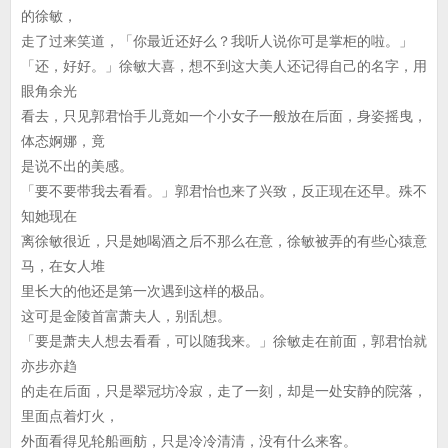
的徐敏，
走了过来笑道，「你最近还好么？我听人说你可是掌柜的啦。」
「还，好好。」徐敏大喜，想不到这大美人还记得自己的名字，用
眼角余光
看去，只见郭君怡手儿竟如一个小女子一般放在后面，身姿摇曳，
体态婀娜，竟
是说不出的美感。
「要不要带我去看看。」郭君怡也来了兴致，反正现在还早。殊不
知她现在
离徐敏很近，只是她喝酒之后不那么在意，徐敏被弄的有些心猿意
马，在女人堆
里长大的他还是第一次遇到这样的极品。
这可是金陵首富萧夫人，别乱想。
「要是萧夫人想去看看，可以随我来。」徐敏走在前面，郭君怡就
亦步亦趋
的走在后面，只是翠冠坊冷寂，走了一刻，却是一处安静的院落，
里面点着灯火，
外面看得见轮船画舫，只是冷冷清清，没有什么来客。