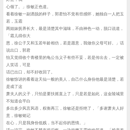
心领了。」徐敏正色道。
看着徐敏一副洒脱的样子，郭君怡不觉有些感怀，她独自一人把玉
若，玉霜
两姐妹抚养长大，最是清楚其中滋味，不由神色一动，脱口说道，
「霜儿得你大
恩，徐公子又和玉若年龄相仿，若是愿意，我做你义母可好。」话
说出口，郭君
怡又觉得收个青楼里的龟公当义子有些不妥，若是传出去，一定被
人笑话，可是
话已出口，却不好收回了。
徐敏惊讶的看着这天仙一般的美人，自己什么身份他最是清楚，若
是成了这
萧夫人的义子，只怕是要扶摇直上了，只是若是如此，这金陵城里
不知道会平白
多出多少风言风语，权衡再三，徐敏还是拒绝了，「多谢萧夫人好
意，徐敏铭记
在心，只是我身份低贱，当不起你的恩情。」