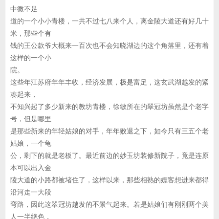
中微不足
道的一个小小青楼，一共不过七八来个人，离金陵大道还有好几十
米，那些个有
钱的王公款爷大概来一百次也不会知晓湖边的这个角落里，还有着
这样的一个小
院。
这些年江苏府年年丰收，经济发展，极是富足，这玄武湖越发的紧
凑起来，
不知兴起了多少新来的教坊青楼，徐敏所在的翠冠坊虽然是个老字
号，但是哪里
是那些新来的年轻姑娘的对手，年年败退之下，如今只有三五个老
姑娘，一个龟
公，剩下的就是老板了。最近前边的妙玉坊装修新院子，竟是连原
本可以出入金
陵大道的小路都被堵住了，这样以来，那些相熟的嫖客想进来都得
沿河走一大段
弯路，因此这翠冠坊越发的不景气起来。若是姑娘们有刚刚两个美
人一半绝色，