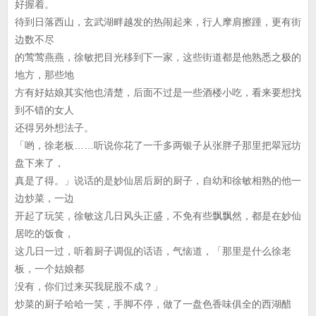
好握着。
待到日落西山，玄武湖畔越发的热闹起来，行人摩肩擦踵，更有街
边数不尽
的莺莺燕燕，徐敏把目光移到下一家，这些街道都是他熟悉之极的
地方，那些地
方有好姑娘其实他也清楚，后面不过是一些酒楼小吃，看来要想找
到不错的女人
还得另外想法子。
「哟，徐老板……听说你花了一千多两银子从张胖子那里把翠冠坊
盘下来了，
真是了得。」说话的是妙仙居后厨的厨子，自幼和徐敏相熟的他一
边炒菜，一边
开起了玩笑，徐敏这几日风头正盛，不免有些飘飘然，都是在妙仙
居吃的饭食，
这几日一过，听着厨子调侃的话语，气恼道，「那里是什么徐老
板，一个姑娘都
没有，你们过来买我屁股不成？」
炒菜的厨子哈哈一笑，手脚不停，做了一盘色香味俱全的西湖醋