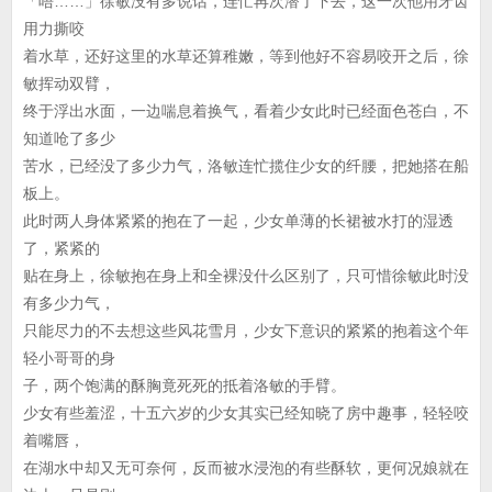
「唔……」徐敏没有多说话，连忙再次潜了下去，这一次他用牙齿
用力撕咬
着水草，还好这里的水草还算稚嫩，等到他好不容易咬开之后，徐
敏挥动双臂，
终于浮出水面，一边喘息着换气，看着少女此时已经面色苍白，不
知道呛了多少
苦水，已经没了多少力气，洛敏连忙揽住少女的纤腰，把她搭在船
板上。
此时两人身体紧紧的抱在了一起，少女单薄的长裙被水打的湿透
了，紧紧的
贴在身上，徐敏抱在身上和全裸没什么区别了，只可惜徐敏此时没
有多少力气，
只能尽力的不去想这些风花雪月，少女下意识的紧紧的抱着这个年
轻小哥哥的身
子，两个饱满的酥胸竟死死的抵着洛敏的手臂。
少女有些羞涩，十五六岁的少女其实已经知晓了房中趣事，轻轻咬
着嘴唇，
在湖水中却又无可奈何，反而被水浸泡的有些酥软，更何况娘就在