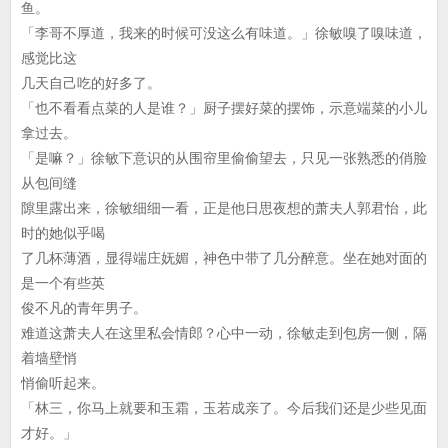
鱼。
「李哥不厚道，我来的时候可没这么有味道。」徐敏嗅了嗅味道，
感觉比这
几天自己吃的好多了。
「也不看看点菜的人是谁？」厨子摆好菜的摆饰，示意端菜的小儿
拿过去。
「是嘛？」徐敏下意识的从围帘里偷偷望去，只见一张熟悉的俏脸
从包间缝
隙里露出来，徐敏细细一看，正是他日思夜想的萧夫人郭君怡，此
时的她似乎喝
了几杯薄酒，显得端庄妩媚，神色中带了几分醉意。坐在她对面的
是一个有些英
俊不凡的青年男子。
难道这萧夫人在这里私会情郎？心中一动，徐敏走到包房一侧，隔
着墙壁悄
悄偷听起来。
「林三，你马上就要和玉霜，玉若成亲了。今后我们还是少些见面
才好。」