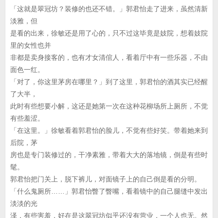
「这就是翠冠坊？装修的也还不错。」郭君怡走了进来，虽然清新
淡雅，但
是看的出来，徐敏还是用了心的，只不过这毕竟是妓院，想着妓院
里的女性也并
非都是卖身接客的，也有才女清倌人，看着厅中有一些乐器，不由
面色一红。
「对了，你这里茅房在哪里？」到了这里，郭君怡的酒其实已经醒
了大半，
此时有些想要小解，这还是她第一次在这种花柳场所上厕所，不觉
有些羞涩。
「在这里。」徐敏看着郭君怡的脸儿，不觉有些好笑。带着她来到
后院，茅
房也是专门装修过的，干净素雅，带着大大的落地镜，倒是有些时
髦。
郭君怡把门关上，脱下裤儿，对面镜子上的自己倒是看的分明。
「什么鬼厕所……」郭君怡瞥了瞥嘴，看着镜中的自己腿缝中发出
淡淡的光
泽，有些害羞，好在是这翠冠坊似乎还没有营业，一个人也无。然