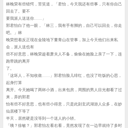
林晚荣有些错愕，苦笑道，「君怡，今天我还有些事，只有你自己
回去了。要不
要我派人送送你……」
郭君怡白了他一眼，「林三，我有手有脚的，自己可以回去，你走
吧。」林
晚荣想着反正现在金陵地下董青山在管事，加上今天他们出来私
会，派人送也有
些不好意思，林晚荣趁着萧夫人不备，偷偷在她脸上亲了一下，连
跑带跳的离开
了。
「这坏人，不知收敛……」郭君怡脸儿绯红，也没了吃饭的心思，
起身打算
离开。今天她喝了两杯小酒，出来包房，周围的男人目光都看了过
来，弄的郭君
怡有些不好意思，也有些小得意，只是此刻玄武湖游人众多，在妙
仙居楼下等了
半天，居然硬是没等到一个送人的小轿。
「咦？徐敏？」郭君怡左看右看，竟然发现了在一边早就待了多时