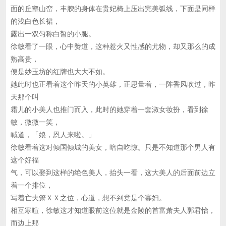
面的丘壑山峦，丰腴的身体在贵妃椅上压出完美弧线，下面是同样
的浅白色长裙，
露出一双匀称白皙的小腿。
徐敏看了一眼，心中赞道，这种惹火又性感的尤物，却又那么的成
熟高贵，
便是妙玉坊的红牌也大大不如。
她此时也正看着这个昨天的小英雄，正思量着，一阵香风吹过，昨
天那个叫
霜儿的小美人也推门而入，此时的她穿着一套淑女妆扮，看到徐
敏，微微一笑，
喊道，「娘，恩人来啦。」
徐敏看着这对倾国倾城的美女，暗自吃惊。只是不知道那个男人有
这个好福
气，可以娶到这样的绝色美人，抬头一看，这大美人的后面前边立
着一个排位，
写着亡夫箫ＸＸ之位，心道，想不到竟是个寡妇。
相互寒暄，徐敏这才知道眼前这位就是金陵的首富萧夫人郭君怡，
而边上那