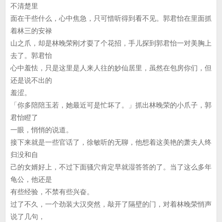
不清楚里
面在干些什么，心中焦急，只可惜听得到看不见。郭君怡在里面抓
着林三的安禄
山之爪，却是林晚荣刚才耍了个花招，手儿探到郭君怡一对美胸上
去了。郭君怡
心中羞怯，只是这里是人来人往的妙仙居里，虽然在包房你们，但
还是说不出的
羞涩。
「你多陪陪玉若，她最近可是忙坏了。」抓出林晚荣的小爪子，郭
君怡瞪了
一眼，悄悄的说道。
接下来就是一些官话了，徐敏听的无聊，他想着这美艳的萧夫人终
归没和自
己的女婿好上，不过下面骚穴肯定早就湿答答的了。当了这么多年
龟公，他还是
有些经验，不禁有些兴奋。
过了不久，一个劲装大汉突然，敲开了隔壁的门，对着林晚荣悄声
说了几句，