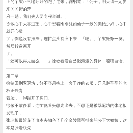
上的丫鬟正气喘吁吁的跑了过来，鞠躬道：「公子，明天请一定要
来ＸＸ街的萧
府一趟，我们夫人要专程道谢。」
徐敏心中大喜过望，心中想着刚刚犹如仙子一般的美艳少妇，心中
就开心极
了，倒也没有推辞，连忙点头答应下来，「嗯。」丫鬟微微一笑。
然后转身离开
了。
「还可以再见面么……」徐敏看着自己湿漉漉的身体，喃喃自语。
——————————————————————
第二章
徐敏回到翠冠坊，好不容易换上一套干净的衣服，只见胖乎乎的老
板正铁青
着脸，一脚踹开了房门。
徐敏不敢多看，连忙低着头想走出去，不想还是被翠冠坊的张老板
发现了，
张老板最近花了血本去物色了几个金陵黑帮抓来的乡下大姑娘，这
本是张老板先