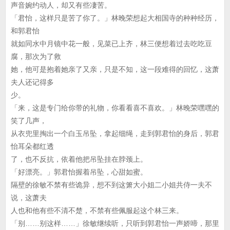
声音婉约动人，却又有些凄苦。
「君怡，这样只是苦了你了。」林晚荣想起大相国寺的种种经历，
和郭君怡
就如同水中月镜中花一般，见菜已上齐，林三便想着过去吃吃豆
腐，那次为了救
她，他可是抱着她亲了又亲，只是不知，这一段难得的回忆，这萧
夫人还记得多
少。
「来，这是专门给你带的礼物，你看看喜不喜欢。」林晚荣嘿嘿的
笑了几声，
从衣兜里掏出一个白玉吊坠，拿起细绳，走到郭君怡的身后，郭君
怡耳朵都红透
了，也不反抗，依着他把吊坠挂在脖颈上。
「好漂亮。」郭君怡握着吊坠，心甜如蜜。
隔壁的徐敏不禁有些诡异，想不到这箫大小姐二小姐共侍一夫不
说，这萧夫
人也和他有些不清不楚，不禁有些佩服起这个林三来。
「别……别这样……」徐敏继续听，只听到郭君怡一声娇啼，那里