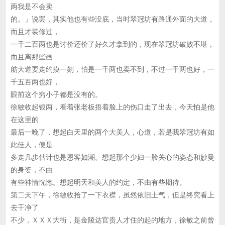
两我是不会卖
的。」说罢，其实他也有些没底，当时翠冠坊有路通外面的大道，
而且才装修过，
一千二百两也是讨价还价了好久才拿到的，现在翠冠坊破败不堪，
而且离那些画
舫大道要走约摸一刻，怕是一千两也卖不到，不过一千两也好，一
千五百两也好，
眼前这个穷小子都是没有的。
徐敏收起银两，看着张老板捂着脸上的伤口走了出去，今天怕是他
在这里的
最后一晚了，想起白天里的两个大美人，心道，若是我翠冠坊有如
此佳人，便是
多走几步估计也是恩客如潮。想起那个少妇一脸关心的姿态和妙曼
的身姿，不由
有些神情恍惚。想起明天和美人的约定，不由有些期待。
第二天下午，徐敏收拾了一下衣襟，虽然依旧土气，但是终究看上
去干净了
不少，ＸＸＸ大街，是金陵达官贵人才住的起的地方，徐敏之前曾