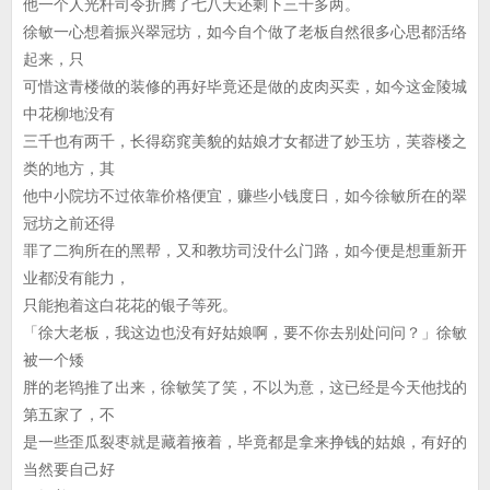
他一个人光杆司令折腾了七八天还剩下三千多两。
徐敏一心想着振兴翠冠坊，如今自个做了老板自然很多心思都活络
起来，只
可惜这青楼做的装修的再好毕竟还是做的皮肉买卖，如今这金陵城
中花柳地没有
三千也有两千，长得窈窕美貌的姑娘才女都进了妙玉坊，芙蓉楼之
类的地方，其
他中小院坊不过依靠价格便宜，赚些小钱度日，如今徐敏所在的翠
冠坊之前还得
罪了二狗所在的黑帮，又和教坊司没什么门路，如今便是想重新开
业都没有能力，
只能抱着这白花花的银子等死。
「徐大老板，我这边也没有好姑娘啊，要不你去别处问问？」徐敏
被一个矮
胖的老鸨推了出来，徐敏笑了笑，不以为意，这已经是今天他找的
第五家了，不
是一些歪瓜裂枣就是藏着掖着，毕竟都是拿来挣钱的姑娘，有好的
当然要自己好