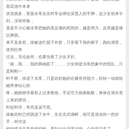
荷花池中本来
淤泥就多，里面水草丛生时常会绑住采莲人的手脚，这少女初来乍
到，没有经验，
竟是不小心被水草把她的美足缠的死死的，越是用力，反而越是难
以挣脱。
来不及多想，徐敏连忙脱下外套，只穿着下身的裤子，跑向湖里，
使劲狂奔
过去，无论如何，也要先救了少女才好。
「娘，我……我的脚抽筋了……」少女倒是没有想象中的慌乱，只
是刚刚一
时不察，掉进了水里，只是此时她的右腿有些脱力，轻轻一动就给
她带来钻心的
疼，她静静等着有人过来救他，手还尽力抱着船舷，身体在湖水里
上来的摆动，
时起时伏，有些岌岌可危。
徐敏此时已经跳进了水中，生在玄武湖畔，他可是游泳的一把好
手，对付这
样的情况总算有些经验，看到少女还算冷静，心中安定多了。