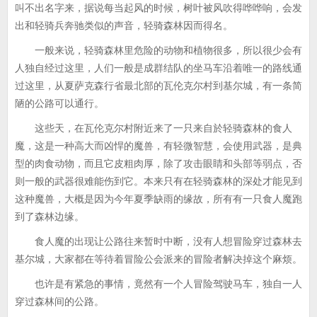
叫不出名字来，据说每当起风的时候，树叶被风吹得哗哗响，会发
出和轻骑兵奔驰类似的声音，轻骑森林因而得名。
一般来说，轻骑森林里危险的动物和植物很多，所以很少会有
人独自经过这里，人们一般是成群结队的坐马车沿着唯一的路线通
过这里，从夏萨克森行省最北部的瓦伦克尔村到基尔城，有一条简
陋的公路可以通行。
这些天，在瓦伦克尔村附近来了一只来自於轻骑森林的食人
魔，这是一种高大而凶悍的魔兽，有轻微智慧，会使用武器，是典
型的肉食动物，而且它皮粗肉厚，除了攻击眼睛和头部等弱点，否
则一般的武器很难能伤到它。本来只有在轻骑森林的深处才能见到
这种魔兽，大概是因为今年夏季缺雨的缘故，所有有一只食人魔跑
到了森林边缘。
食人魔的出现让公路往来暂时中断，没有人想冒险穿过森林去
基尔城，大家都在等待着冒险公会派来的冒险者解决掉这个麻烦。
也许是有紧急的事情，竟然有一个人冒险驾驶马车，独自一人
穿过森林间的公路。