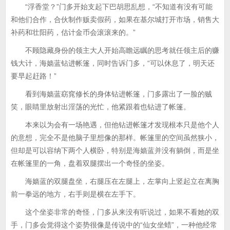
“浮香堂？”门多开始支起下巴胡思乱想，“不知道有没有可能
和他们合作，合伙制作贩卖假药，如果在基尔城打开市场，销售大
补药和壮阳药，估计金币会滚滚来的。”
不顾隐藏身份的领主大人开始高瞻远瞩的思考就任领主后的赚
钱大计，海嫱蓝钻进帐篷，同时告诉门多，“可以休息了，明天还
要早起赶路！”
看到海嫱蓝窈窕修长的身体钻进帐篷，门多露出了一脸的贼
笑，眼睛里放射出淫荡的光忙，他紧跟着也钻进了帐篷。
本来以为会有一场艳遇，但他钻进帐篷才发现根本只是他个人
的意想，完全不是他脑子里想像的那样。帐篷里的空间虽然狭小，
但却是可以容纳下两个人横卧，特别是海嫱蓝并没有躺倒，而是坐
在帐篷里的一角，盘着双腿摆出一个奇怪的坐姿。
海嫱蓝的双腿盘坐，右腿压在左腿上，左掌向上竖起立在离胸
前一拳远的地方，右手则是横在左手下。
这个坐姿非常的奇怪，门多从来没有听说过，如果不看她的双
手，门多会觉得这个姿势很像是传说中的“仙女坐蜡”，一种他经常