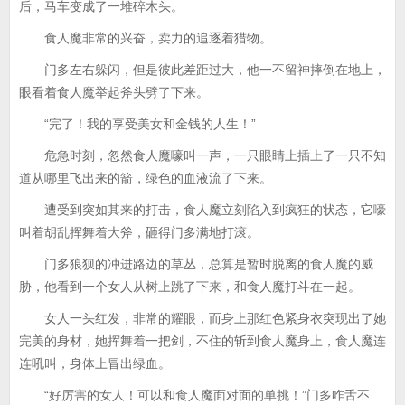
后，马车变成了一堆碎木头。
食人魔非常的兴奋，卖力的追逐着猎物。
门多左右躲闪，但是彼此差距过大，他一不留神摔倒在地上，
眼看着食人魔举起斧头劈了下来。
“完了！我的享受美女和金钱的人生！”
危急时刻，忽然食人魔嚎叫一声，一只眼睛上插上了一只不知
道从哪里飞出来的箭，绿色的血液流了下来。
遭受到突如其来的打击，食人魔立刻陷入到疯狂的状态，它嚎
叫着胡乱挥舞着大斧，砸得门多满地打滚。
门多狼狈的冲进路边的草丛，总算是暂时脱离的食人魔的威
胁，他看到一个女人从树上跳了下来，和食人魔打斗在一起。
女人一头红发，非常的耀眼，而身上那红色紧身衣突现出了她
完美的身材，她挥舞着一把剑，不住的斩到食人魔身上，食人魔连
连吼叫，身体上冒出绿血。
“好厉害的女人！可以和食人魔面对面的单挑！”门多咋舌不