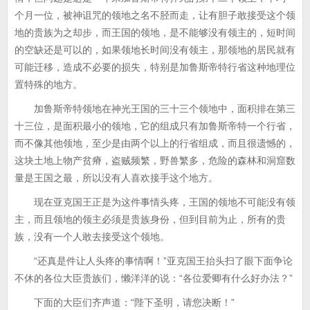
个月一位，被神诅咒的领地之名不胫而走，让有胆子敢接受这个领
地的贵族为之却步，而王国的领地，是不能够没有领主的，短时间
的空缺还是可以的，如果领地长时间没有领主，那领地的居民就有
可能迁移，造成不必要的损失，特别是加鲁斯帝特行省这种地理位
置特殊的地方。
加鲁斯帝特领地在神光王国的三十三个领地中，面积排在第三
十三位，是面积最小的领地，它的组成只有加鲁斯帝特一个行省，
而不像其他领地，至少是由两个以上的行省组成，而且很遗憾的，
这块土地上物产贫瘠，盗贼频繁，野兽繁多，危险的森林和洞窟数
量是王国之最，所以没有人喜欢接手这个地方。
现在亚克国王正是为这件事情头疼，王国的领地不可能没有领
主，而且领地的领主必须是贵族身份，但到目前为止，所有的贵
族，没有一个人敢去接受这个领地。
“还真是件让人头疼的事情啊！”亚克国王抬头扫了眼下面争论
不休的各位大臣贵族们，懒洋洋的说：“各位爱卿有什么好办法？”
下面的大臣们齐声道：“陛下圣明，请您决断！”