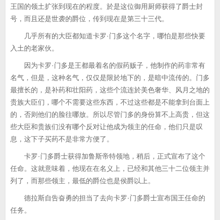
王国的领土扩张到现在的程度。於是这位御用厨师获得了爵士封
号，而且还是世袭的爵位，传到现在是第三十三代。
几乎所有的大臣都知道卡罗·门多这个名字，哪怕是那些快要
入土的老家伙。
因为卡罗·门多是王都最着名的假药贩子，他制作的药非常有
名气，但是，这种名气，仅仅是限於地下的，是暗中流传的。门多
最擅长的，是补药和壮阳药，这些个流连於美色奢华、风月之地的
贵族大臣们，哪个不需要这些东西，不过这些都是不能拿到台面上
的，否则他们的脸往哪放。所以尽管门多的身份算不上高贵，但这
些大臣和贵族们没有哪个反对让他成为领主的任命，他们只是叹
息，这下子买药不是非常方便了。
卡罗·门多爵士获得加鲁斯帝特领地，稍后，正式宣布了这个
任命。这就意味着，他现在在名义上，已经和其他三十二位领主并
列了，而那些领主，最低的爵位也是侯爵以上。
德拉斯自告奋勇的担当了去向卡罗·门多爵士宣布国王任命的
任务。