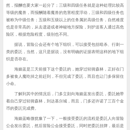
然，报酬也要大家一起分了；三级和四级任务就是这种处理比较高
等级的魔兽，而报酬随着魔兽的危害程度浮动，三级和四级任务也
被称为中级任务；五级和五级以上的任务属於高级任务，自然难度
也是非常高的，从去遗迹或者神秘地方探险，到护送客人通过高危
险区，根据危险程度，级别也不同。
据说，冒险公会还有个地下组织，可以接受包括暗杀、行刺一
类的委託，当然，这只是据说，没有明确的证据表明这样的地下组
织是否存在。
海嫱蓝是三天前接下这个委託的，她穿过轻骑森林，正好在门
多被食人魔吃掉之前赶到，不但完成了委託，而且也让门多保留住
小命。
了解到其中的情况后，门多立刻向海嫱蓝发出委託，委託她带
着自己穿过轻骑森林，到达基尔城，而且，门多还许诺了三百个金
币的委託完成费。
海嫱蓝略微犹豫了一下，一般接受委託的流程是委託人向冒险
公会发出委託，然后冒险公会接受委託，同时把委託挂牌，最后是