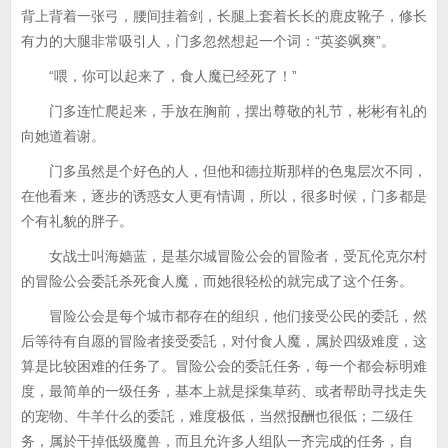
背上背着一张弓，腰间挂着剑，长腿上套着长长的鹿皮靴子，修长
有力的大腿非常吸引人，门多忽然想起一个词：“英姿飒爽”。
“喂，你可以起来了，食人魔已经死了！”
门多连忙爬起来，手放在胸前，摆出尊敬的礼节，彬彬有礼的
向她道着谢。
门多虽然是个好色的人，但他和德拉斯那样的色鬼层次不同，
在他看来，逐步的诱惑女人更有情调，所以，很多时候，门多都是
个有礼貌的胖子。
女战士叫海嫱蓝，是基尔城冒险公会的冒险者，受瓦伦克尔村
的冒险公会委託杀死食人魔，而她很轻松的就完成了这个任务。
冒险公会是每个城市都存在的组织，他们接受公民的委託，然
后等待有自愿的冒险者接受委託，对付食人魔，属於四级难度，这
算是比较困难的任务了。冒险公会的委託任务，每一个都会标明难
度，最简单的一级任务，基本上就是採集草药、或者帮助寻找走失
的宠物、牛羊什么的委託，难度极低，当然报酬也很低；二级任
务，属於干掉低级魔兽，而且允许多人组队一齐完成的任务，自