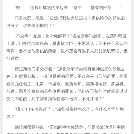
“呃……”德拉斯尴尬的笑起来：“这个……是俺的推荐……”
门多大怒，吼道：“居然把我往火坑里推？提供给你的药以后
没有了！你等着阳痿吧！”
“不要啊！兄弟，你听俺解释！”德拉斯惨叫起来，在某种程度
上讲，门多的地位很高，是贵族大臣们不愿承认，又不得不承认的
事实，要不是他提供的药物，说不定会有很多人死於腰肌劳损、纵
欲过度。
德拉斯给门多分析着：“加鲁斯帝特虽然有被神诅咒的领地之
称，但据我分析，与其说是神的诅咒，不过说是自己的诅咒，你看
看前几任领主，毛罗、卡里欧、波斯蒂加、第斯塔纳特、罗里奥、
加蓬，那几个傢伙都是些倒楣的死鬼，他们在王都的时候就是以滥
交而闻名的，到了加鲁斯帝特那种地方，不死才怪！”
“哦？”门多感兴趣了：“加鲁斯帝特怎么了，有什么奇怪的地
方？”
德拉斯得意的说：“王都的事情你清楚，但是关於边境的事情