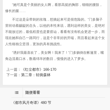
“她可真是个美丽的女人啊，看那高挺的胸部，细细的腰肢，
修长的腿……
不过这是朵带刺的玫瑰，想摘起来可是很危险的。”门多脑子
里转动着龌龊的念头，以他的本性来说，遇到这样的美女，是绝对
不能放过的，最低程度也是要搭讪，看看有没有机会更进一步，而
现在她和自己一路同行，这是个非常好的开端，而且看起来这个女
人性格独立坚强，更加的具有挑战性。
“诱奸我最喜欢了，美女啊！我来了！”门多躺倒在帐篷里，嘴
角边流着口水，数着绵羊的数目，慢慢的进入了梦乡。
上一篇：
《红尘都市》166-170
下一篇：
第二章：轻骑森林
随便看看
《都市风月奇谭》480 节