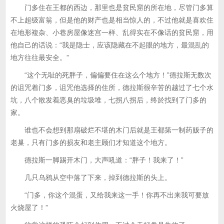
门多住在王都的西边，那里也是贫民窟的所在地，尽管门多算
不上超级富翁，但是他的财产也是相当惊人的，不过他就是喜欢住
在地形複杂、小巷房屋像迷宫一样、乱得实在不像话的贫民窟，用
他自己的话说：“我是隐士，应该隐藏在不起眼的地方，最混乱的
地方往往最安全。”
“这个无耻的死胖子，偏偏要住在这么个地方！”德拉斯无数次
的诅咒着门多，诅咒他选择的住所，德拉斯很辛苦的越过了七个水
坑，八个散发着恶臭的垃圾堆，七拐八拐后，终於找到了门多的
家。
谁也不会想到那扇破烂不堪的木门后就是王都第一制药贩子的
老巢，只有门多的损友和老主顾们才知道这个地方。
德拉斯一脚踢开木门，大声吼道：“胖子！我来了！”
几只乌鸦从空中落了下来，掉到德拉斯的头上。
“门多，你这个混蛋，又给我来这一手！你再不出来我可要放
火烧屋了！”