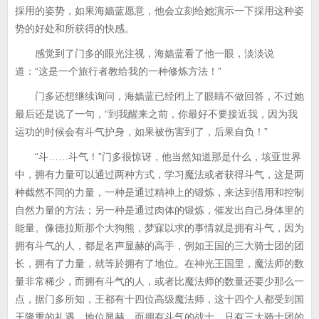
採用的姿势，如果海嫱蓝愿意，他会立刻给她演示一下採用这种姿
势的好处和所获得的快感。
感觉到了门多的眼光注视，海嫱蓝看了他一眼，淡淡说
道：“这是一个旅行者教给我的一种修炼方法！”
门多还想继续询问，海嫱蓝已经闭上了眼睛不做回答，不过她
最后还是说了一句，“到我醒来之前，你最好不要接近我，因为我
运功的时候会有斗气护身，如果被伤害到了，后果自负！”
“斗……斗气！”门多很惊讶，他当然知道那是什么，垓亚世界
中，拥有力量可以通过两种方式，学习魔法或者获得斗气，这是两
种截然不同的力量，一种是通过精神上的锻炼，来达到借用和控制
自然力量的方法；另一种是通过肉体的锻炼，催发出自己身体里的
能量。像德拉斯那个大狗熊，梦寐以求的事情就是拥有斗气，因为
拥有斗气的人，都是名声显赫的高手，例如王国的三大骑士团的团
长，拥有了力量，就等於拥有了地位。在神光王国里，魔法师的数
量非常稀少，而拥有斗气的人，或者比魔法师的数量还要少那么一
点，据门多所知，王都有十四位高级魔法师，这十四个人都受到国
王隆重的礼遇，地位显赫，而拥有斗气的战士，只有三大骑士团的