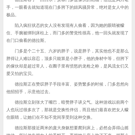
手，一眼看去就知道现在门多胯下的妞风骚异常，绝对是女人中的
极品。
陷入疯狂状态的女人没有发现有人偷看，因为她的眼睛被幪
住、手腕被绑到床柱上，而门多的警觉性很高，他一回头就发现了
在门口偷看的德拉斯。
门多是个二十五、六岁的胖子，说是胖子，其实他也不是那么
胖得让人难以容忍，顶多只能算是小胖子，他的身材中等，但胯下
的傢伙却是超过常人，在圈子里有愤怒的龙枪之称，是风流女们又
爱又怕的宝贝。
德拉斯正在赞叹胖子手段丰富、姿势繁多的时候，门多忽然向
他招招手，示意他过去。
德拉斯立刻张大了嘴巴，暗赞胖子讲义气。这种游戏以前两个
人也玩过很多次了，那就是交换性伴侣，而且他们最喜欢把女人幪
住眼睛，让她们在不知不觉间享受到这种交换。
德拉斯那接近两米的庞大身躯想要爬到床上，必然会弄得山摇