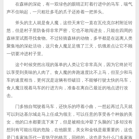
在森林的深处，有一双绿色的眼睛正盯着行进中的马车，喘气
声不住响起，一只粗壮多毛的爪子还拎着一把斧头。
斧头的主人就是食人魔，这些天来它一直在瓦伦克尔村附近转
悠，但是村子里防备得非常严密，它也不敢闯进去，只能在四周的
森林里试图寻找食物。不过轻骑森林的动物，多半都是在远离人类
聚集地的深处活动，这只食人魔足足饿了三天，饥饿差点让它不顾
一切要冲进村子里。
这个时候突然出现的落单的人类让它非常高兴，因为它终於可
以享受到美味的人肉了。食人魔的奔跑速度比不上马，但至少和马
车的速度相当，更何况是这辆有些破旧，不能够行驶太快的马车，
食人魔注视着马车的行进方向，准备在离自己最近的地点进行攻
击。
门多独自驾驶着马车，还快乐的哼着小曲，一想起再过几天就
可以到达基尔城走马上任成为领主，可以任意的享受各个种族的美
女，他的口水都要流下来了，但是被精虫冲晕了头脑的门多却没有
想到有可能出现的危险，在他眼里，美女和金钱是最重要的，这也
是门多家族历代一直恪守的格言，同样的，这也是为什么门多家族