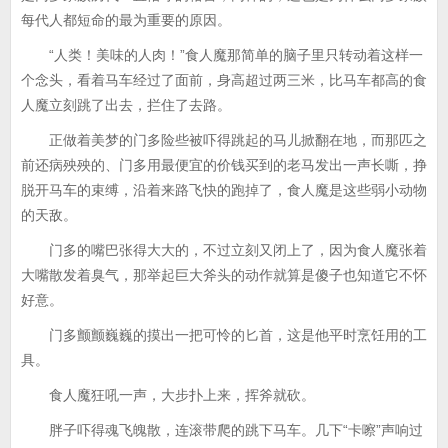
每代人都短命的最为重要的原因。
“人类！美味的人肉！”食人魔那简单的脑子里只转动着这样一
个念头，看着马车经过了面前，身高超过两三米，比马车都高的食
人魔立刻跳了出去，拦住了去路。
正做着美梦的门多险些被吓得跳起的马儿掀翻在地，而那匹之
前还病殃殃的、门多用最便宜的价钱买到的老马发出一声长嘶，挣
脱开马车的束缚，沿着来路飞快的跑掉了，食人魔是这些弱小动物
的天敌。
门多的嘴巴张得大大的，不过立刻又闭上了，因为食人魔张着
大嘴散发着臭气，那举起巨大斧头的动作就算是傻子也知道它不怀
好意。
门多颤颤巍巍的摸出一把可怜的匕首，这是他平时烹饪用的工
具。
食人魔狂吼一声，大步扑上来，挥斧就砍。
胖子吓得魂飞魄散，连滚带爬的跳下马车。几下“卡嚓”声响过