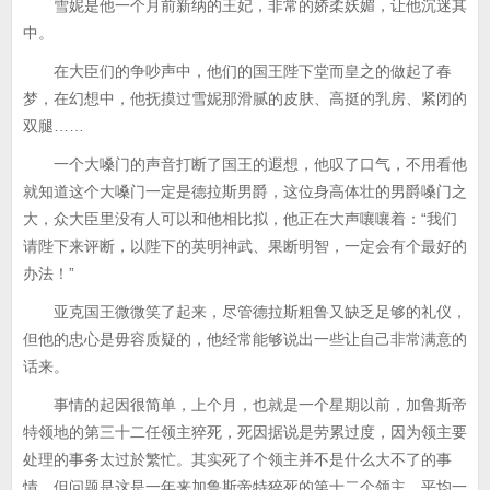
雪妮是他一个月前新纳的王妃，非常的娇柔妖媚，让他沉迷其
中。
在大臣们的争吵声中，他们的国王陛下堂而皇之的做起了春
梦，在幻想中，他抚摸过雪妮那滑腻的皮肤、高挺的乳房、紧闭的
双腿……
一个大嗓门的声音打断了国王的遐想，他叹了口气，不用看他
就知道这个大嗓门一定是德拉斯男爵，这位身高体壮的男爵嗓门之
大，众大臣里没有人可以和他相比拟，他正在大声嚷嚷着：“我们
请陛下来评断，以陛下的英明神武、果断明智，一定会有个最好的
办法！”
亚克国王微微笑了起来，尽管德拉斯粗鲁又缺乏足够的礼仪，
但他的忠心是毋容质疑的，他经常能够说出一些让自己非常满意的
话来。
事情的起因很简单，上个月，也就是一个星期以前，加鲁斯帝
特领地的第三十二任领主猝死，死因据说是劳累过度，因为领主要
处理的事务太过於繁忙。其实死了个领主并不是什么大不了的事
情，但问题是这是一年来加鲁斯帝特猝死的第十二个领主，平均一