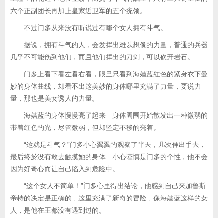
六个正副团长再加上皇家近卫军的五个统领。
不过门多从来没有听说过有哪个女人拥有斗气。
据说，拥有斗气的人，会发挥出难以想像的力量，普通的兵器
几乎不可能伤到他们，而且他们挥出的刀剑，可以砍开岩石。
门多上看下看左看右看，眼里只看到海嫱蓝红色的紧身衣下曼
妙的身体曲线，却看不出这美妙的身体哪里充满了力量，要说力
量，那也是美女诱人的力量。
海嫱蓝的身体慢慢亮了起来，身体周围开始散发出一种微弱的
带着红色的光，尽管微弱，但却坚定不移的亮着。
“这就是斗气？”门多小心翼翼的观察了半天，几次伸出手去，
最后终於没有敢去触摸她的身体，小心谨慎是门多的个性，他不会
因为好奇心而让自己陷入到危险中。
“这个女人不简单！”门多心里得出结论，他感到自己来加鲁斯
帝特的决定是正确的，这里充满了新奇的冒险，像海嫱蓝这样的女
人，是他在王都没有遇到过的。