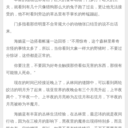
夫，就看到有几十只像猎狗那么大的兔子跑了过去，更让他无法接
受的，他不时看到旁边的草丛里有手掌长的蚱蜢蹦起。
门多指着那些明显不合常规大小的动物张口结舌的说不出话
来。
海嫱蓝一边搭着帐篷一边回答：“不用惊奇，这个森林里希奇
古怪的事情太多了，所以，当你看到大象一样大的野猪时，不要过
分惊讶，这些都是正常的。
你要注意，不要因为好奇去触摸那些看似无害的东西，那很有
可能致人死命。”
现在的时间已经接近晚上了，从林间的缝隙中，可以看到两轮
皎洁的明月升了起来，垓亚世界的夜晚会有三个月亮升起，上半夜
两个，下半夜一个。上半夜的月亮称为左弦月和右弦月，下半夜的
月亮被称为半魔月。
海嫱蓝有丰富的丛林生活经验，在丛林里，最忌讳的就是夜间
行动，因为在三棱月的影响下，黑夜里的魔兽出现得特别多，而且