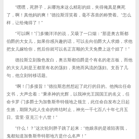
“嘿嘿，死胖子，从哪泡来这么精彩的妞，夹得俺真是爽死
了，啊！真他妈的爽！”德拉斯淫笑着，毫不吝啬的称赞着。“怎么
样，让给俺得了！”
“可以啊！”门多懒洋洋的说，又吸了一口烟：“那是奥古斯都
伯爵的大女儿，如果你感兴趣的话，可以去向伯爵大人求婚，求他
把女儿嫁给你，然后你就可以名正言顺的天天免费上这个妞了！”
德拉斯立刻脸色发白，奥古斯都伯爵是个有名的老古板，而他
的大女儿则是王都里有名的荡妇，美艳而风流的荡妇。支吾了几
句，他立刻转移话题。
“啊！门多接旨！”德拉斯忽然想起了此行的目的。他掏出任命
文书，大声念着：“秉承神的光辉，以我神光王国国王的名义，任
命卡罗·门多爵士为加鲁斯帝特领地之领主，此任命自发布之日起
生效，期限为此人生命的终结时止，神光一千七百八十年七月五
日。雷里·亚克三十八世！”
“什么！？”这次轮到胖子跳了起来：“他娘亲的是谁陷害我，
鬼都知道加鲁斯帝特那地方是什么名声！”