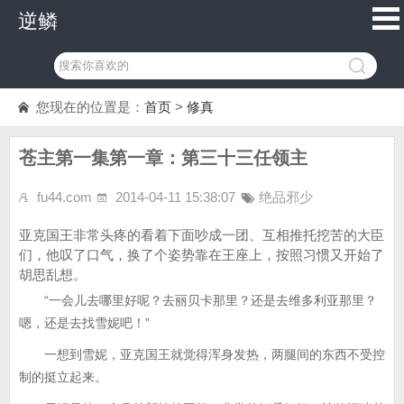
逆鳞
您现在的位置是：
首页
>
修真
苍主第一集第一章：第三十三任领主
fu44.com
2014-04-11 15:38:07
绝品邪少
亚克国王非常头疼的看着下面吵成一团、互相推托挖苦的大臣
们，他叹了口气，换了个姿势靠在王座上，按照习惯又开始了
胡思乱想。
“一会儿去哪里好呢？去丽贝卡那里？还是去维多利亚那里？
嗯，还是去找雪妮吧！”
一想到雪妮，亚克国王就觉得浑身发热，两腿间的东西不受控
制的挺立起来。