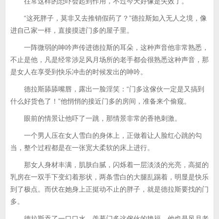
往常这样的恐吓会起到作用，不过今天好像是失效了。
“这死胖子，莫非又去推销假药了？”德拉斯如入无人之境，像
进自己家一样，直接摸进门多的屋子里。
一阵微弱的呻吟声传进德拉斯的耳朵，这种声音他非常熟悉，
不止是他，凡是经常涉足风月场所的老手都会很熟悉这种声音，那
是女人在享受到快乐冲击的时候发出的呻吟。
德拉斯舔舔嘴唇，露出一脸淫笑：“门多这傢伙一定是又搞到
什么好货色了！”他悄悄的接近门多的房间，准备来个偷窥。
眼前的情景让他吓了一跳，那情景非常的香艳刺激。
一个男人压在女人雪白的身体上，正做着让人脸红心跳的勾
当，整个过程都是在一张宽大柔软的床上进行。
那女人身材丰满，肌肤白腻，闪烁着一层淡淡的光亮，高挺的
乳房在一双手下变幻着形状，两条雪白的大腿乱踢着，明显是快乐
到了极点。而伏在她身上正挺动不止的胖子，就是德拉斯要找的门
多。
德拉斯吞了一口口水，羡慕门多这傢伙的艳福，他也是风月老