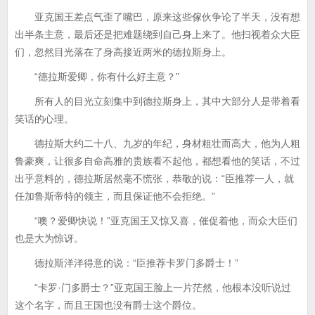
亚克国王差点气歪了嘴巴，原来这些傢伙争论了半天，没有想
出半条主意，最后还是把难题绕到自己身上来了。他扫视着众大臣
们，忽然目光落在了身高接近两米的德拉斯身上。
“德拉斯爱卿，你有什么好主意？”
所有人的目光立刻集中到德拉斯身上，其中大部分人是带着看
笑话的心理。
德拉斯大约二十八、九岁的年纪，身材粗壮而高大，他为人粗
鲁豪爽，让很多自命高雅的贵族看不起他，都想看他的笑话，不过
出乎意料的，德拉斯居然毫不慌张，恭敬的说：“臣推荐一人，就
任加鲁斯帝特的领主，而且保证他不会拒绝。”
“噢？爱卿快说！”亚克国王又惊又喜，催促着他，而众大臣们
也是大为惊讶。
德拉斯洋洋得意的说：“臣推荐卡罗门多爵士！”
“卡罗·门多爵士？”亚克国王脸上一片茫然，他根本没听说过
这个名字，而且王国也没有爵士这个爵位。