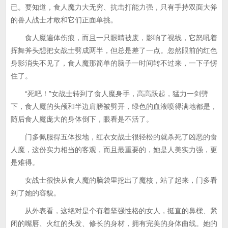
已。要知道，食人魔力大无穷、抗击打能力强，只有手持双面大斧
的兽人战士才敢和它们正面单挑。
食人魔遍体伤痕，而且一只眼睛被废，影响了视线，它怒吼着
挥舞斧头想把女战士劈成两半，但总是差了一点。忽然眼前的红色
身影消失不见了，食人魔那简单的脑子一时间转不过来，一下子愣
住了。
“死吧！”女战士转到了食人魔身手，高高跃起，猛力一剑劈
下，食人魔的头颅和半边肩膀被劈开，绿色的血液喷得满地都是，
随后食人魔庞大的身体倒下，眼看是不活了。
门多佩服得五体投地，红衣女战士很轻松的就杀死了凶恶的食
人魔，这份实力相当的客观，而且最重要的，她是人美实力强，更
是难得。
女战士很快从食人魔的脑袋里挖出了魔核，站了起来，门多看
到了她的容貌。
从外表看，这绝对是个有着坚强性格的女人，挺直的鼻樑、紧
闭的嘴唇、火红的头发、修长的身材，拥有完美的身体曲线。她的