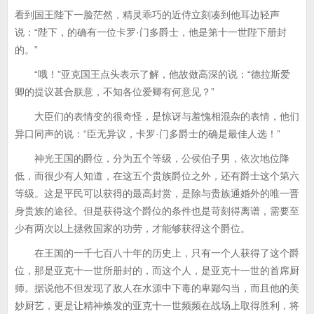
看到国王陛下一脸茫然，精灵乖巧的近侍立刻凑到他耳边轻声
说：“陛下，的确有一位卡罗·门多爵士，他是第十一世陛下册封
的。”
“哦！”亚克国王点头表示了解，他故做高深的说：“德拉斯爱
卿的提议甚合朕意，不知各位爱卿有何意见？”
大臣们的表情变的很奇怪，是惊讶与羞愧相混杂的表情，他们
异口同声的说：“臣无异议，卡罗·门多爵士的确是最佳人选！”
神光王国的爵位，分为五个等级，公侯伯子男，依次地位降
低，而很少有人知道，在这五个贵族爵位之外，还有爵士这个第六
等级。这是平民可以获得的最高封赏，是除与贵族通婚外的唯一晋
身贵族的途径。但是获得这个爵位的条件也是苛刻得离谱，需要至
少有两次以上拯救国家的功劳，才能够获得这个爵位。
在王国的一千七百八十年的历史上，只有一个人获得了这个爵
位，那是亚克十一世所册封的，而这个人，是亚克十一世的首席厨
师。据说他不但发现了敌人在水源中下毒的卑鄙勾当，而且他的美
妙厨艺，更是让精神焕发的亚克十一世频频在战场上取得胜利，将