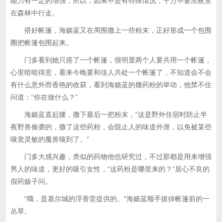
能力有一定的增强，所以，如果不是有特殊情况，千万不要黑夜里
在森林中行走。
搭好帐篷，海嫱蓝又在周围撒上一些粉末，正好形成一个包围
圈把帐篷包围起来。
门多看到她只搭了一个帐篷，很明显两个人要共用一个帐篷，
心里暗暗得意，看来今晚要和佳人共处一个帐篷了，不知道会不会
有什么意外而香艳的收获，看到海嫱蓝的撒药粉的举动，他禁不住
问道：“你在做什么？”
海嫱蓝直起腰，撒下最后一把粉末，“这是野外住宿时防止半
夜野兽偷袭的，撒了这些药粉，会阻止人的味道外泄，以免被某些
嗅觉灵敏的魔兽嗅到了。”
门多大感兴趣，类似的药物他也研究过，不过那都是用来增强
男人的味道，更好的吸引女性，“这药粉是哪里来的？”居心不良的
假药贩子问。
“哦，是基尔城的浮香堂提供的。”海嫱蓝顺手拔掉帐篷前的一
丛草。