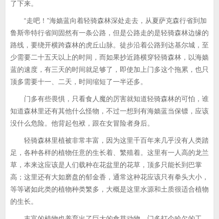
了下来。
“走吧！”海嫱蓝向着轻骑森林深处走去，从夏萨克森行省到加
鲁斯帝特行省间固然有一条公路，但是公路走的是轻骑森林边缘的
路线，要绕开横跨森林的虎丘山脉。徒步沿着公路到达基尔城，至
少需要二十五天以上的时间，而如果抄近路横穿轻骑森林，以海嫱
蓝的速度，有三天的时间就足够了，即使加上门多这个拖累，也只
顶多需要十一、二天，时间缩短了一半还多。
门多有些畏惧，只看食人魔的厉害就知道轻骑森林的可怕，谁
知道森林里还有其他什么怪物，不过一想到有海嫱蓝当保镖，应该
没什么危险。他背起包袱，跟在女冒险者身后。
轻骑森林里植被非常丰富，因为这里千百年来几乎没有人类踏
足，各种各样的植物任意的生长着、繁殖着。这里有一人高的龙兰
草，本来这应该是人们载种在花盆里的花草，顶多只能长到巴掌
高；这里还有大如磨盘的郁金香，通常这种花应该只有拳头大小，
等等诸如此类的植物种类繁多，大概是这里水源和土质很适合植物
的生长。
丰富的植物也养育出了巨大的食草动物，门多打个哈欠的工