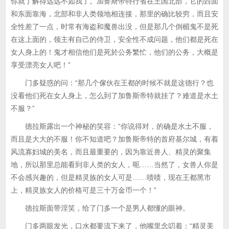
你就了解得远远不如我了。加鲁斯帝特行省在王国北部，它的西面
和东面靠海，北部和非人类领地相连接，那里的确比较穷，而且安
全性差了一点，时常有海盗和魔兽出没，但是那几个倒楣鬼不是死
在这上面的，领主有自己的侍卫，安全性不成问题，他们都是死在
女人身上的！鬼才相信他们是死於公务繁忙，他们的公务，大概是
享受漂亮女人吧！”
门多疑惑的问：“那几个傢伙在王都的时候不就是这德行？也
没看他们死在女人身上，怎么到了加鲁斯帝特就挂了？难道是水土
不服？”
德拉斯露出一个神秘的笑容：“你说得对，的确是水土不服，
而且是大大的不服！你不知道吧？加鲁斯帝特的首府基尔城，有着
风流寡妇城的美名，而且最重要的，因为靠近兽人、精灵的聚集
地，所以那里总能看到非人类的女人，呃……当然了，女兽人你是
不会感兴趣的，但是精灵族的女人可是……啧啧，现在王都黑市
上，精灵族女人的价格可是三十万金币一个！”
德拉斯面带淫笑，给了门多一个是男人都懂的眼神。
门多两眼发光，口水都要流下来了，他嘴里念叨着：“精灵美