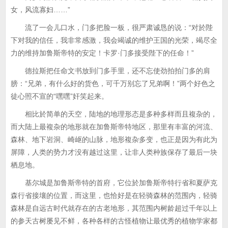
女，风流寡妇……”
流了一会儿口水，门多把脸一板，很严肃诚恳的说：“对於陛
下对我的信任，我非常感激，我会竭诚的维护王国的光荣，竭尽全
力的维持加鲁斯帝特的安定！卡罗·门多接受陛下的任命！”
德拉斯把任命文书放到门多手里，还不忘使劲拍拍门多的肩
膀：“兄弟，有什么好的货色，可千万别忘了兄弟啊！”两个好色之
徒心照不宣的“嘿嘿”奸笑起来。
相比於简单的天空，陆地的地理形态是多种多样而且複杂的，
而大陆上最複杂的地形就在加鲁斯帝特地区，那里有丰富的河流、
森林、地下岩洞、崎岖的山脉，地形複杂多变，也正是因为有此为
屏障，人类的势力才没有越过这里，让非人类种族保存了最后一块
栖息地。
基尔城是加鲁斯帝特的首府，它位於加鲁斯帝特行省和夏萨克
森行省接壤的位置，而这里，也恰好是在轻骑森林的范围内，轻骑
森林是自远古时代就存在的古老地形，其范围内树龄超过千年以上
的参天古树屡见不鲜，各种各样的古怪植物让最优秀的植物学家都